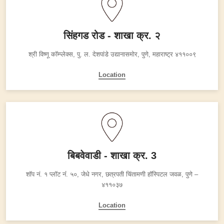
सिंहगड रोड - शाखा क्र. २
श्री विष्णू कॉम्प्लेक्स, पु. ल. देशपांडे उद्यानासमोर,
पुणे, महाराष्ट्र ४११००९
Location
बिबवेवाडी - शाखा क्र. 3
शॉप नं. १ प्लॉट नंं. ५०,
जेधे नगर, छत्रपती चिंतामणी हॉस्पिटल जवळ,
पुणे –
४११०३७
Location