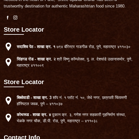
trustworthy destination for authentic Maharashtrian food
since 1980.
Store Locator
सदाशिव पेठ - शाखा क्र. १
७९४ बॅरिस्टर गाडगीळ रोड,
पुणे, महाराष्ट्र ४११०३०
सिंहगड रोड - शाखा क्र. २
श्री विष्णू कॉम्प्लेक्स,
पु. ल. देशपांडे उद्यानासमोर,
पुणे,
महाराष्ट्र ४११००९
Store Locator
बिबवेवाडी - शाखा क्र. 3
शॉप नं. १ प्लॉट नंं. ५०,
जेधे नगर, छत्रपती चिंतामणी
हॉस्पिटल जवळ,
पुणे – ४११०३७
कोथरूड - शाखा क्र. ४
दुकान क्र. ३, गणेश नगर
सहकारी गृहनिर्माण संस्था,
भेळके नगर चौक, डी.पी. रोड,
पुणे, महाराष्ट्र – ४११०३८
Contact Info