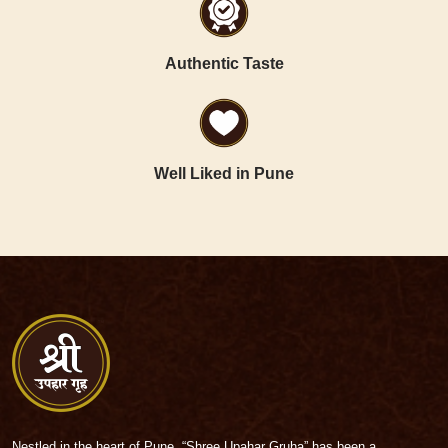
Authentic Taste
Well Liked in Pune
Nestled in the heart of Pune,
“Shree Upahar Gruha” has been a